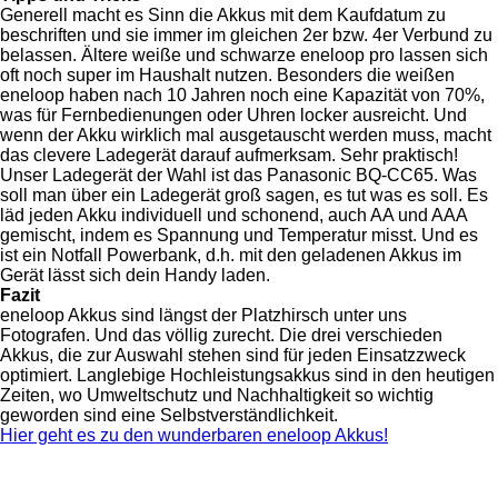
Generell macht es Sinn die Akkus mit dem Kaufdatum zu
beschriften und sie immer im gleichen 2er bzw. 4er Verbund zu
belassen. Ältere weiße und schwarze eneloop pro lassen sich
oft noch super im Haushalt nutzen. Besonders die weißen
eneloop haben nach 10 Jahren noch eine Kapazität von 70%,
was für Fernbedienungen oder Uhren locker ausreicht. Und
wenn der Akku wirklich mal ausgetauscht werden muss, macht
das clevere Ladegerät darauf aufmerksam. Sehr praktisch!
Unser Ladegerät der Wahl ist das Panasonic BQ-CC65. Was
soll man über ein Ladegerät groß sagen, es tut was es soll. Es
läd jeden Akku individuell und schonend, auch AA und AAA
gemischt, indem es Spannung und Temperatur misst. Und es
ist ein Notfall Powerbank, d.h. mit den geladenen Akkus im
Gerät lässt sich dein Handy laden.
Fazit
eneloop Akkus sind längst der Platzhirsch unter uns
Fotografen. Und das völlig zurecht. Die drei verschieden
Akkus, die zur Auswahl stehen sind für jeden Einsatzzweck
optimiert. Langlebige Hochleistungsakkus sind in den heutigen
Zeiten, wo Umweltschutz und Nachhaltigkeit so wichtig
geworden sind eine Selbstverständlichkeit.
Hier geht es zu den wunderbaren eneloop Akkus!