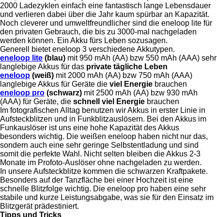
2000 Ladezyklen einfach eine fantastisch lange Lebensdauer
und verlieren dabei über die Jahr kaum spürbar an Kapazität.
Noch cleverer und umweltfreundlicher sind die eneloop lite für
den privaten Gebrauch, die bis zu 3000-mal nachgeladen
werden können. Ein Akku fürs Leben sozusagen.
Generell bietet eneloop 3 verschiedene Akkutypen.
eneloop lite
(blau)
mit 950 mAh (AA) bzw 550 mAh (AAA) sehr
langlebige Akkus für das
private tägliche Leben
eneloop
(weiß)
mit 2000 mAh (AA) bzw 750 mAh (AAA)
langlebige Akkus für Geräte die
viel Energie
brauchen
eneloop pro
(schwarz)
mit 2500 mAh (AA) bzw 930 mAh
(AAA) für Geräte, die
schnell viel Energie
brauchen
Im fotografischen Alltag benutzen wir Akkus in erster Linie in
Aufsteckblitzen und in Funkblitzauslösern. Bei den Akkus im
Funkauslöser ist uns eine hohe Kapazität des Akkus
besonders wichtig. Die weißen eneloop haben nicht nur das,
sondern auch eine sehr geringe Selbstentladung und sind
somit die perfekte Wahl. Nicht selten bleiben die Akkus 2-3
Monate im Profoto-Auslöser ohne nachgeladen zu werden.
In unsere Aufsteckblitze kommen die schwarzen Kraftpakete.
Besonders auf der Tanzfläche bei einer Hochzeit ist eine
schnelle Blitzfolge wichtig. Die eneloop pro haben eine sehr
stabile und kurze Leistungsabgabe, was sie für den Einsatz im
Blitzgerät prädestiniert.
Tipps und Tricks