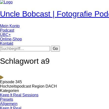
Uncle Bobcast | Fotografie Pod
Mein Konto
Podcast
UBC+
Online-Shop
Kontakt
Go
Schlagwort a9
Episode 345
Hochzeitspodcast Region DACH
Kategorien
Keep It Real Sessions
Presets
Allgemein
Keep It Real