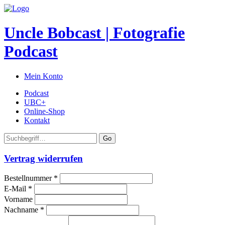
Uncle Bobcast | Fotografie
Podcast
Mein Konto
Podcast
UBC+
Online-Shop
Kontakt
Go
Vertrag widerrufen
erforderlich
Bestellnummer
*
erforderlich
E-Mail
*
Vorname
erforderlich
Nachname
*
Page URI *erforderlich