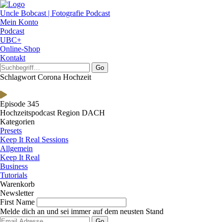
Uncle Bobcast | Fotografie Podcast
Mein Konto
Podcast
UBC+
Online-Shop
Kontakt
Go
Schlagwort Corona Hochzeit
Episode 345
Hochzeitspodcast Region DACH
Kategorien
Presets
Keep It Real Sessions
Allgemein
Keep It Real
Business
Tutorials
Warenkorb
Newsletter
First Name
Melde dich an und sei immer auf dem neusten Stand
Go