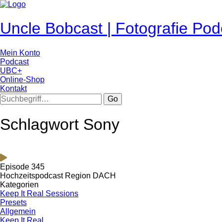
Uncle Bobcast | Fotografie Pod
Mein Konto
Podcast
UBC+
Online-Shop
Kontakt
Go
Schlagwort Sony
Episode 345
Hochzeitspodcast Region DACH
Kategorien
Keep It Real Sessions
Presets
Allgemein
Keep It Real