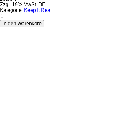
Zzgl. 19% MwSt. DE
Kategorie:
Keep It Real
Marco
Schwarz
In den Warenkorb
Menge