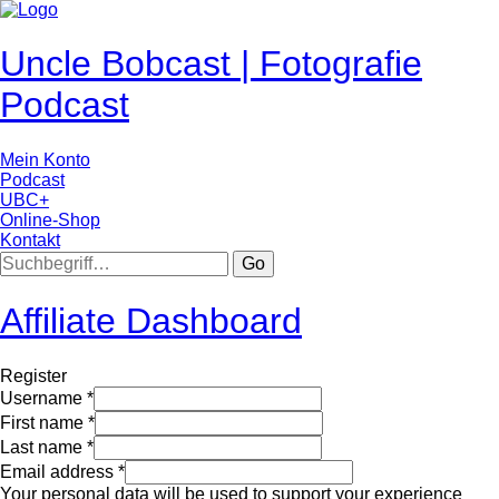
Uncle Bobcast | Fotografie
Podcast
Mein Konto
Podcast
UBC+
Online-Shop
Kontakt
Go
Affiliate Dashboard
Register
Username
*
First name
*
Last name
*
Email address
*
Your personal data will be used to support your experience