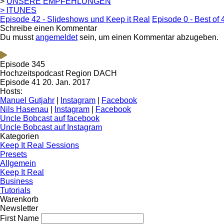
>
UNSERE EMPFEHLUNGEN
> ITUNES
Episode 42 - Slideshows und Keep it Real
Episode 0 - Best of 
Schreibe einen Kommentar
Du musst
angemeldet
sein, um einen Kommentar abzugeben.
Episode 345
Hochzeitspodcast Region DACH
Episode 41
20. Jan. 2017
Hosts:
Manuel Gutjahr
|
Instagram
|
Facebook
Nils Hasenau
|
Instagram
|
Facebook
Uncle Bobcast auf facebook
Uncle Bobcast auf Instagram
Kategorien
Keep It Real Sessions
Presets
Allgemein
Keep It Real
Business
Tutorials
Warenkorb
Newsletter
First Name