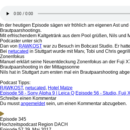
In der heutigen Episode sägen wir fröhlich am eigenen Ast un
Brautpaarshootings.
Mit erfrischendem Kaltgetränk aus dem Pool grüßen, Nils und 
Podcaster unter sich
Dan von
RAWKOST
war zu Besuch im Bobcast Studio. Er hat
Bei
netucated
in Stuttgart wurde mit Marv, Tobi und Chris gegrill
Zonenfokus
Manuel erklärt seine Neuentdeckung Zonenfokus an der Fuji X
Brautpaarshooting in der Mittagssonne
Nils hat in Stuttgart zum ersten mal ein Brautpaarshooting abg
Podcast Tipps:
RAWKOST
,
netucated
,
Hotel Matze
Episode 58 - Sony Alpha 9 | Leica Q
Episode 56 - Studio, Fuji 
Schreibe einen Kommentar
Du musst
angemeldet
sein, um einen Kommentar abzugeben.
Episode 345
Hochzeitspodcast Region DACH
Episode 57
29. Mai 2017