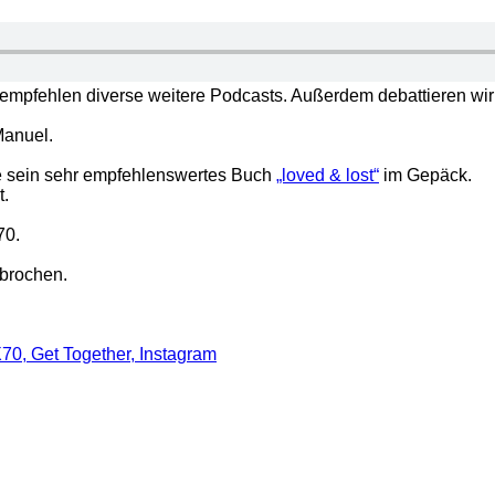
d empfehlen diverse weitere Podcasts. Außerdem debattieren wi
Manuel.
te sein sehr empfehlenswertes Buch
„loved & lost“
im Gepäck.
t.
70.
ebrochen.
X70, Get Together, Instagram