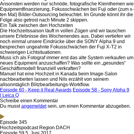
Ansonsten werden nur schnöde, fotografische Kleinthemen wie
Equipmentfinanzierung, Fokusschwächen bei Fuji oder (zum x-
ten Mal) Bilder-Outsourcing beleuchtet. Im Grunde könnt ihr die
Folge also getrost nach Minute 2 skippen.
Ein Talk zwischen den Hochzeiten
Die Hochzeitssaison läuft in vollen Zügen und wir tauschen
unsere Erlebnisse des Wochenendes aus. Dabei vertiefen wir
noch einmal unsere Eindrücke über die SONY Alpha 9 und
besprechen ungeahnte Fokusschwächen der Fuji X-T2 in
schwierigen Lichtsituationen.
Muss ich als Fotograf immer erst das alte System verkaufen um
neues Equipment anzuschaffen? Was sollte ein „gesundes“
Geschäftsmodell finanziell verkraften?
Manuel hat eine Hochzeit in Kanada beim Image-Salon
nachbearbeiten lassen und Nils erzählt von seinem
allsonntäglich Blitzbearbeitungs-Workflow.
Episode 60 - Keep it Real Awards
Episode 58 - Sony Alpha 9
| Leica Q
Schreibe einen Kommentar
Du musst
angemeldet
sein, um einen Kommentar abzugeben.
Episode 345
Hochzeitspodcast Region DACH
Episode 59
5. Juni 2017