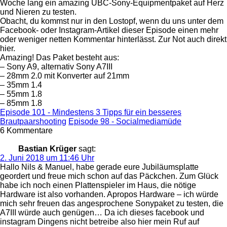
Woche lang ein amazing UBC-Sony-Equipmentpaket auf Herz
und Nieren zu testen.
Obacht, du kommst nur in den Lostopf, wenn du uns unter dem
Facebook- oder Instagram-Artikel dieser Episode einen mehr
oder weniger netten Kommentar hinterlässt. Zur Not auch direkt
hier.
Amazing! Das Paket besteht aus:
– Sony A9, alternativ Sony A7III
– 28mm 2.0 mit Konverter auf 21mm
– 35mm 1.4
– 55mm 1.8
– 85mm 1.8
Episode 101 - Mindestens 3 Tipps für ein besseres
Brautpaarshooting
Episode 98 - Socialmediamüde
6 Kommentare
Bastian Krüger
sagt:
2. Juni 2018 um 11:46 Uhr
Hallo Nils & Manuel, habe gerade eure Jubiläumsplatte
geordert und freue mich schon auf das Päckchen. Zum Glück
habe ich noch einen Plattenspieler im Haus, die nötige
Hardware ist also vorhanden. Apropos Hardware – ich würde
mich sehr freuen das angesprochene Sonypaket zu testen, die
A7III würde auch genügen… Da ich dieses facebook und
instagram Dingens nicht betreibe also hier mein Ruf auf