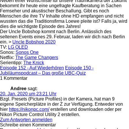
Neben einer Wunschliste für unsere Traumkamera der Zukunft
bekommt ihr heute eine ungefragte Kaufberatung in Sachen
Fernseher und akustischer Beschallung. Gibt es noch
Menschen die ihre TV Inhalte ohne HD empfangen und nicht
wussten das die Traditionsfirma Loewe pleite ist? Falls ja, wird
dies die wichtigste Episode des Jahres!
Der Uncle Bobshop kommt nach Berlin. Anlässlich des
seltenen Events eines 29. Februar, laden wir dich nach Berlin
ein. >
Uncle Bobshop 2020
TV:
LG OLED
Sonos:
Sonos One
Netflix:
The Game Changers
Serientipp:
The Knick
Episode 152 - Auf Wiederhören
Episode 150 -
Jubiläumspodcast – Das große UBC-Quiz
1 Kommentar
Andree
sagt:
20. Jan. 2020 um 23:21 Uhr
Bzgl. Presets (Picture Profiles) in der Kamera, hat man 9
eigene Speicherplätze in der Z zur Verfügung. Entweder von
hier
https://nikonpc.com/
erstellen und downloaden oder per
Nikon Picture Control Utility 2 erstellen.
Zum Antworten anmelden
Schreibe einen Kommentar