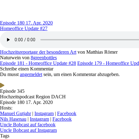
Episode 180
17. Apr. 2020
Homeoffice Update #27
Hochzeitsreportage der besonderen Art
von Matthias Römer
Naturwein von
8greenbottles
Episode 181 - Homeoffice Update #28
Episode 179 - Homeoffice Upd
Schreibe einen Kommentar
Du musst
angemeldet
sein, um einen Kommentar abzugeben.
Episode 345
Hochzeitspodcast Region DACH
Episode 180
17. Apr. 2020
Hosts:
Manuel Gutjahr
|
Instagram
|
Facebook
Nils Hasenau
|
Instagram
|
Facebook
Uncle Bobcast auf facebook
Uncle Bobcast auf Instagram
Tags