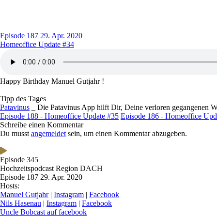
Episode 187
29. Apr. 2020
Homeoffice Update #34
Happy Birthday Manuel Gutjahr !
Tipp des Tages
Patavinus
_ Die Patavinus App hilft Dir, Deine verloren gegangenen 
Episode 188 - Homeoffice Update #35
Episode 186 - Homeoffice Upd
Schreibe einen Kommentar
Du musst
angemeldet
sein, um einen Kommentar abzugeben.
Episode 345
Hochzeitspodcast Region DACH
Episode 187
29. Apr. 2020
Hosts:
Manuel Gutjahr
|
Instagram
|
Facebook
Nils Hasenau
|
Instagram
|
Facebook
Uncle Bobcast auf facebook