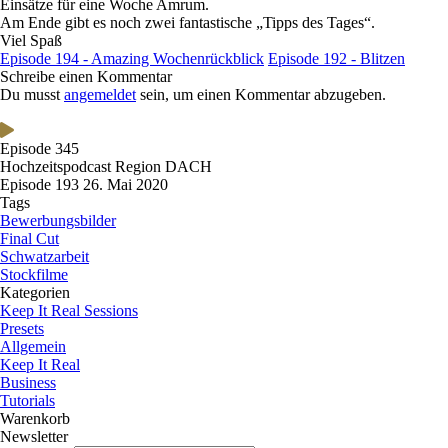
Einsätze für eine Woche Amrum.
Am Ende gibt es noch zwei fantastische „Tipps des Tages“.
Viel Spaß
Episode 194 - Amazing Wochenrückblick
Episode 192 - Blitzen
Schreibe einen Kommentar
Du musst
angemeldet
sein, um einen Kommentar abzugeben.
Episode 345
Hochzeitspodcast Region DACH
Episode 193
26. Mai 2020
Tags
Bewerbungsbilder
Final Cut
Schwatzarbeit
Stockfilme
Kategorien
Keep It Real Sessions
Presets
Allgemein
Keep It Real
Business
Tutorials
Warenkorb
Newsletter