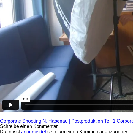
…
Corporate Shooting N. Hasenau | Postproduktion Teil 1
Corpora
Schreibe einen Kommentar
Du musst
angemeldet
sein, um einen Kommentar abzugeben.