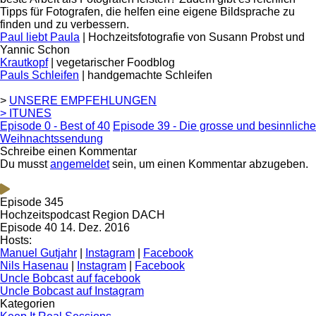
Tipps für Fotografen, die helfen eine eigene Bildsprache zu
finden und zu verbessern.
Paul liebt Paula
| Hochzeitsfotografie von Susann Probst und
Yannic Schon
Krautkopf
| vegetarischer Foodblog
Pauls Schleifen
| handgemachte Schleifen
>
UNSERE EMPFEHLUNGEN
> ITUNES
Episode 0 - Best of 40
Episode 39 - Die grosse und besinnliche
Weihnachtssendung
Schreibe einen Kommentar
Du musst
angemeldet
sein, um einen Kommentar abzugeben.
Episode 345
Hochzeitspodcast Region DACH
Episode 40
14. Dez. 2016
Hosts:
Manuel Gutjahr
|
Instagram
|
Facebook
Nils Hasenau
|
Instagram
|
Facebook
Uncle Bobcast auf facebook
Uncle Bobcast auf Instagram
Kategorien