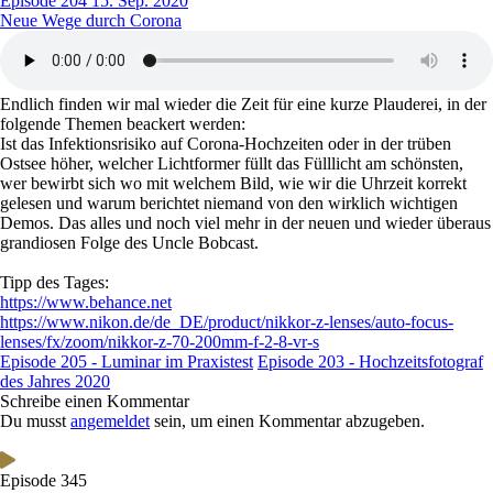
Episode 204
15. Sep. 2020
Neue Wege durch Corona
Endlich finden wir mal wieder die Zeit für eine kurze Plauderei, in der
folgende Themen beackert werden:
Ist das Infektionsrisiko auf Corona-Hochzeiten oder in der trüben
Ostsee höher, welcher Lichtformer füllt das Fülllicht am schönsten,
wer bewirbt sich wo mit welchem Bild, wie wir die Uhrzeit korrekt
gelesen und warum berichtet niemand von den wirklich wichtigen
Demos. Das alles und noch viel mehr in der neuen und wieder überaus
grandiosen Folge des Uncle Bobcast.
Tipp des Tages:
https://www.behance.net
https://www.nikon.de/de_DE/product/nikkor-z-lenses/auto-focus-
lenses/fx/zoom/nikkor-z-70-200mm-f-2-8-vr-s
Episode 205 - Luminar im Praxistest
Episode 203 - Hochzeitsfotograf
des Jahres 2020
Schreibe einen Kommentar
Du musst
angemeldet
sein, um einen Kommentar abzugeben.
Episode 345