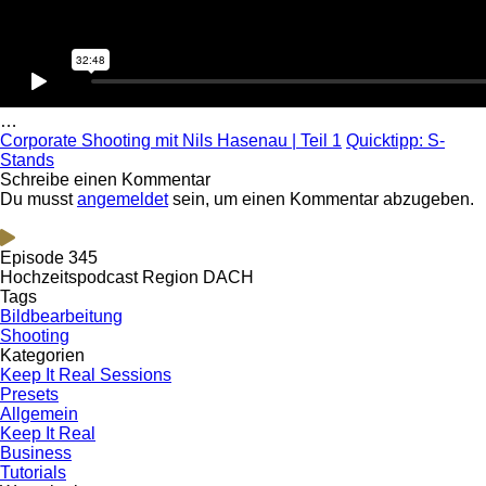
…
Corporate Shooting mit Nils Hasenau | Teil 1
Quicktipp: S-
Stands
Schreibe einen Kommentar
Du musst
angemeldet
sein, um einen Kommentar abzugeben.
Episode 345
Hochzeitspodcast Region DACH
Tags
Bildbearbeitung
Shooting
Kategorien
Keep It Real Sessions
Presets
Allgemein
Keep It Real
Business
Tutorials