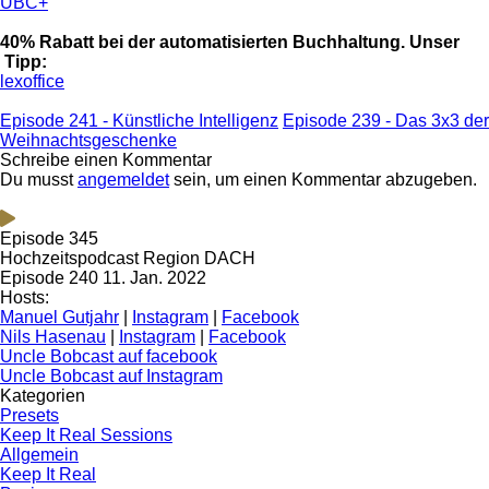
UBC+
40% Rabatt bei der automatisierten Buchhaltung. Unser
Tipp:
lexoffice
Episode 241 - Künstliche Intelligenz
Episode 239 - Das 3x3 der
Weihnachtsgeschenke
Schreibe einen Kommentar
Du musst
angemeldet
sein, um einen Kommentar abzugeben.
Episode 345
Hochzeitspodcast Region DACH
Episode 240
11. Jan. 2022
Hosts:
Manuel Gutjahr
|
Instagram
|
Facebook
Nils Hasenau
|
Instagram
|
Facebook
Uncle Bobcast auf facebook
Uncle Bobcast auf Instagram
Kategorien
Presets
Keep It Real Sessions
Allgemein
Keep It Real