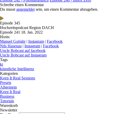
Episode 242 - Fotostammtisch
Episode 240 - Inbox Zero
Schreibe einen Kommentar
Du musst
angemeldet
sein, um einen Kommentar abzugeben.
Episode 345
Hochzeitspodcast Region DACH
Episode 241
18. Jan. 2022
Hosts:
Manuel Gutjahr
|
Instagram
|
Facebook
Nils Hasenau
|
Instagram
|
Facebook
Uncle Bobcast auf facebook
Uncle Bobcast auf Instagram
Tags
ki
künstliche Intelligenz
Kategorien
Keep It Real Sessions
Presets
Allgemein
Keep It Real
Business
Tutorials
Warenkorb
Newsletter