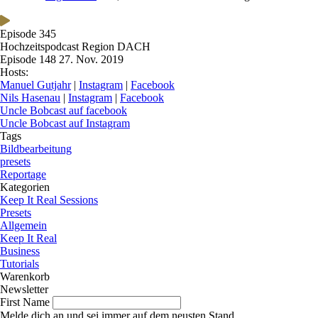
Episode 345
Hochzeitspodcast Region DACH
Episode 148
27. Nov. 2019
Hosts:
Manuel Gutjahr
|
Instagram
|
Facebook
Nils Hasenau
|
Instagram
|
Facebook
Uncle Bobcast auf facebook
Uncle Bobcast auf Instagram
Tags
Bildbearbeitung
presets
Reportage
Kategorien
Keep It Real Sessions
Presets
Allgemein
Keep It Real
Business
Tutorials
Warenkorb
Newsletter
First Name
Melde dich an und sei immer auf dem neusten Stand