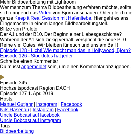
Mehr Bildbearbeitung mit Lightroom
Wer mehr zum Thema Bildbearbeitung erfahren möchte, sollte
sich dringend das
Video
von Björn anschauen. Oder gleich die
ganze
Keep it Real Session mit Hafenliebe
. Hier geht es ans
Eingemachte in einem langen Bildbearbeitungsteil.
Blitze von Profoto
Der A1 und der B10. Der Beginn einer Liebesgeschichte?
Während der A1 sich zickig verhält, verspricht die neue B10-
Reihe viel Gutes. Wir bleiben für euch und uns am Ball !
Episode 128 - Licht! Wie macht man das in Hollywood, Björn?
Episode 126 - Stockfotos hat jeder
Schreibe einen Kommentar
Du musst
angemeldet
sein, um einen Kommentar abzugeben.
Episode 345
Hochzeitspodcast Region DACH
Episode 127
1. Apr. 2019
Hosts:
Manuel Gutjahr
|
Instagram
|
Facebook
Nils Hasenau
|
Instagram
|
Facebook
Uncle Bobcast auf facebook
Uncle Bobcast auf Instagram
Tags
Bildbearbeitung